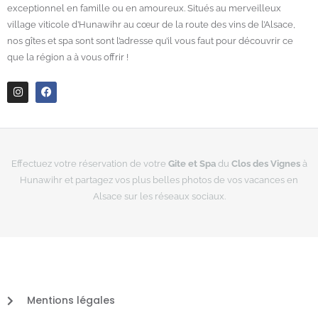
exceptionnel en famille ou en amoureux. Situés au merveilleux
village viticole d’Hunawihr au cœur de la route des vins de l’Alsace,
nos gîtes et spa sont sont l’adresse qu’il vous faut pour découvrir ce
que la région a à vous offrir !
I
F
n
a
s
c
t
e
a
b
g
o
r
o
Effectuez votre réservation de votre
Gite et Spa
du
Clos des Vignes
à
a
k
Hunawihr et partagez vos plus belles photos de vos vacances en
m
Alsace sur les réseaux sociaux.
Mentions légales