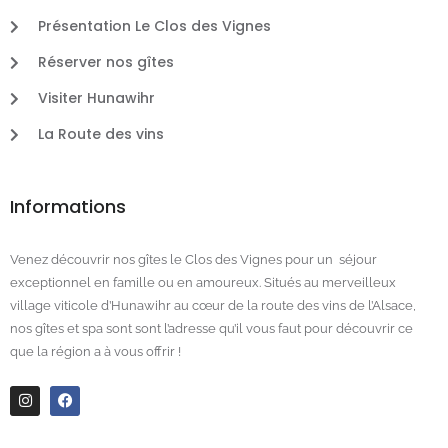
Présentation Le Clos des Vignes
Réserver nos gîtes
Visiter Hunawihr
La Route des vins
Informations
Venez découvrir nos gîtes le Clos des Vignes pour un séjour
exceptionnel en famille ou en amoureux. Situés au merveilleux
village viticole d’Hunawihr au cœur de la route des vins de l’Alsace,
nos gîtes et spa sont sont l’adresse qu’il vous faut pour découvrir ce
que la région a à vous offrir !
I
F
n
a
s
c