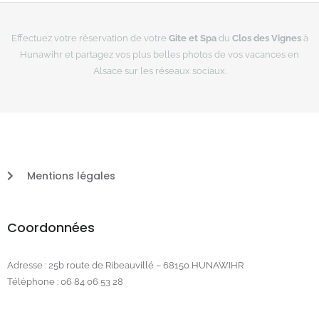
t
e
a
b
g
o
r
o
Effectuez votre réservation de votre
Gite et Spa
du
Clos des Vignes
à
a
k
Hunawihr et partagez vos plus belles photos de vos vacances en
m
Alsace sur les réseaux sociaux.
Mentions légales
Coordonnées
Adresse : 25b route de Ribeauvillé – 68150 HUNAWIHR
Téléphone : 06 84 06 53 28