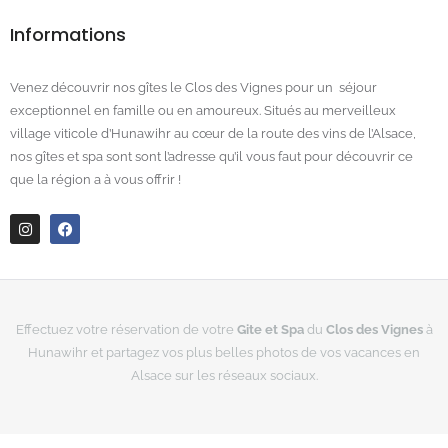
Informations
Venez découvrir nos gîtes le Clos des Vignes pour un séjour
exceptionnel en famille ou en amoureux. Situés au merveilleux
village viticole d’Hunawihr au cœur de la route des vins de l’Alsace,
nos gîtes et spa sont sont l’adresse qu’il vous faut pour découvrir ce
que la région a à vous offrir !
I
F
n
a
s
c
t
e
a
b
g
o
r
o
Effectuez votre réservation de votre
Gite et Spa
du
Clos des Vignes
à
a
k
Hunawihr et partagez vos plus belles photos de vos vacances en
m
Alsace sur les réseaux sociaux.