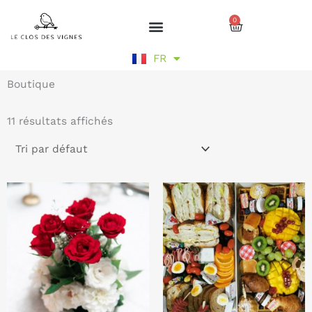
Aller
0
au
Cart
contenu
EN
FR
DE
Boutique
11 résultats affichés