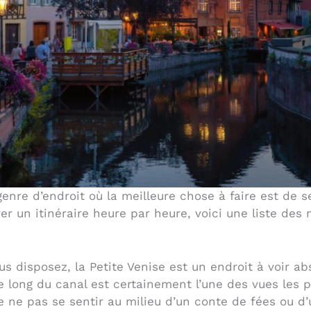
 genre d’endroit où la meilleure chose à faire est de
rer un itinéraire heure par heure, voici une liste des 
us disposez, la Petite Venise est un endroit à voir a
e long du canal est certainement l’une des vues les 
 de ne pas se sentir au milieu d’un conte de fées ou 