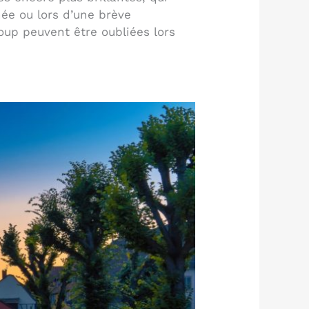
née ou lors d’une brève
coup peuvent être oubliées lors