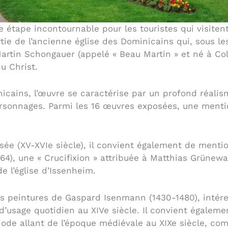
e étape incontournable pour les touristes qui visite
rtie de l’ancienne église des Dominicains qui, sous l
rtin Schongauer (appelé « Beau Martin » et né à Col
du Christ.
inicains, l’œuvre se caractérise par un profond réal
rsonnages. Parmi les 16 œuvres exposées, une mentio
sée (XV-XVIe siècle), il convient également de mentio
4), une « Crucifixion » attribuée à Matthias Grünewa
e l’église d’Issenheim.
s peintures de Gaspard Isenmann (1430-1480), intére
 d’usage quotidien au XIVe siècle. Il convient égalem
ode allant de l’époque médiévale au XIXe siècle, com