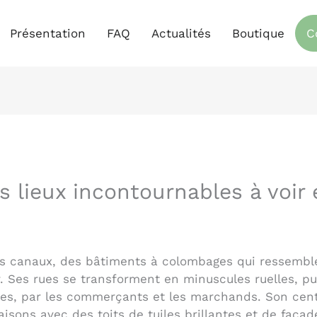
Présentation
FAQ
Actualités
Boutique
C
s lieux incontournables à voir e
s canaux, des bâtiments à colombages qui ressemblen
. Ses rues se transforment en minuscules ruelles, pui
iècles, par les commerçants et les marchands. Son cen
sons avec des toits de tuiles brillantes et de façade