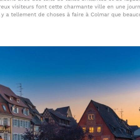
reux visiteurs font cette charmante ville en une jour
 il y a tellement de choses à faire à Colmar que beau