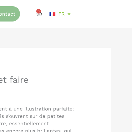
EN
0
Cart
ontact
FR
DE
t faire
t à une illustration parfaite:
s s’ouvrent sur de petites
tre, essentiellement
s encore plus brillantes, qui