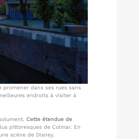
 se promener dans ses rues sans
meilleures endroits à visiter à
bsolument.
Cette étendue de
plus pittoresques de Colmar. En
d’une scène de Disney.