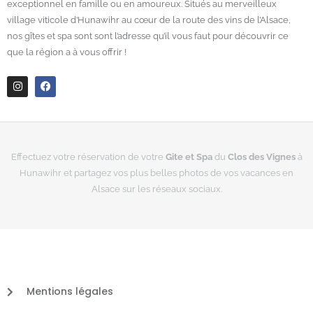
exceptionnel en famille ou en amoureux. Situés au merveilleux
village viticole d’Hunawihr au cœur de la route des vins de l’Alsace,
nos gîtes et spa sont sont l’adresse qu’il vous faut pour découvrir ce
que la région a à vous offrir !
I
F
n
a
s
c
t
e
a
b
g
o
r
o
Effectuez votre réservation de votre
Gite et Spa
du
Clos des Vignes
à
a
k
Hunawihr et partagez vos plus belles photos de vos vacances en
m
Alsace sur les réseaux sociaux.
Mentions légales