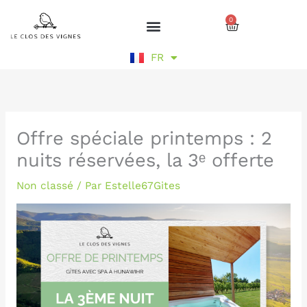
Aller
0
au
Cart
contenu
EN
FR
DE
Offre spéciale printemps : 2
nuits réservées, la 3ᵉ offerte
Non classé
/ Par
Estelle67Gites