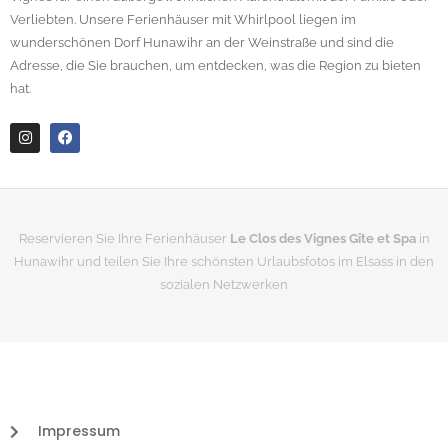
Verliebten. Unsere Ferienhäuser mit Whirlpool liegen im
wunderschönen Dorf Hunawihr an der Weinstraße und sind die
Adresse, die Sie brauchen, um entdecken, was die Region zu bieten
hat.
I
F
n
a
s
c
t
e
a
b
g
o
r
o
Reservieren Sie Ihre Ferienhäuser
Le Clos des Vignes Gîte et Spa
in
a
k
Hunawihr und teilen Sie Ihre schönsten Urlaubsfotos im Elsass in den
m
sozialen Netzwerken
Impressum